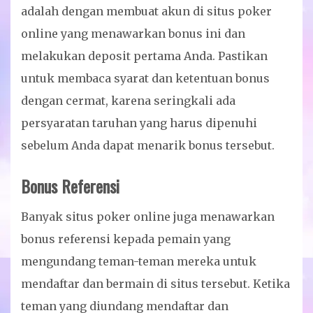
adalah dengan membuat akun di situs poker
online yang menawarkan bonus ini dan
melakukan deposit pertama Anda. Pastikan
untuk membaca syarat dan ketentuan bonus
dengan cermat, karena seringkali ada
persyaratan taruhan yang harus dipenuhi
sebelum Anda dapat menarik bonus tersebut.
Bonus Referensi
Banyak situs poker online juga menawarkan
bonus referensi kepada pemain yang
mengundang teman-teman mereka untuk
mendaftar dan bermain di situs tersebut. Ketika
teman yang diundang mendaftar dan