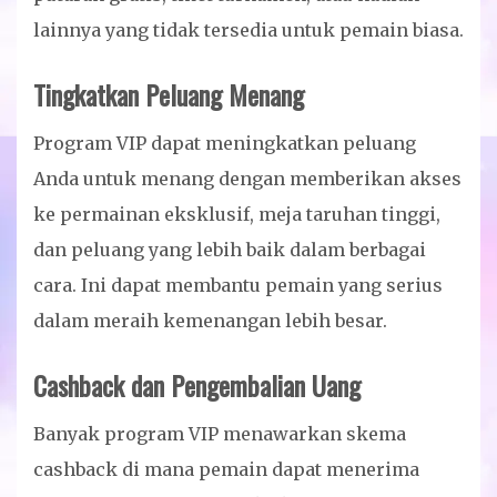
lainnya yang tidak tersedia untuk pemain biasa.
Tingkatkan Peluang Menang
Program VIP dapat meningkatkan peluang
Anda untuk menang dengan memberikan akses
ke permainan eksklusif, meja taruhan tinggi,
dan peluang yang lebih baik dalam berbagai
cara. Ini dapat membantu pemain yang serius
dalam meraih kemenangan lebih besar.
Cashback dan Pengembalian Uang
Banyak program VIP menawarkan skema
cashback di mana pemain dapat menerima