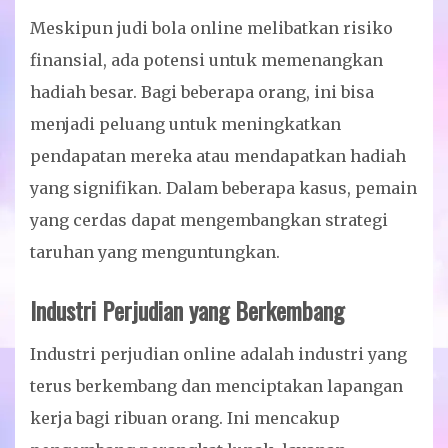
Meskipun judi bola online melibatkan risiko
finansial, ada potensi untuk memenangkan
hadiah besar. Bagi beberapa orang, ini bisa
menjadi peluang untuk meningkatkan
pendapatan mereka atau mendapatkan hadiah
yang signifikan. Dalam beberapa kasus, pemain
yang cerdas dapat mengembangkan strategi
taruhan yang menguntungkan.
Industri Perjudian yang Berkembang
Industri perjudian online adalah industri yang
terus berkembang dan menciptakan lapangan
kerja bagi ribuan orang. Ini mencakup