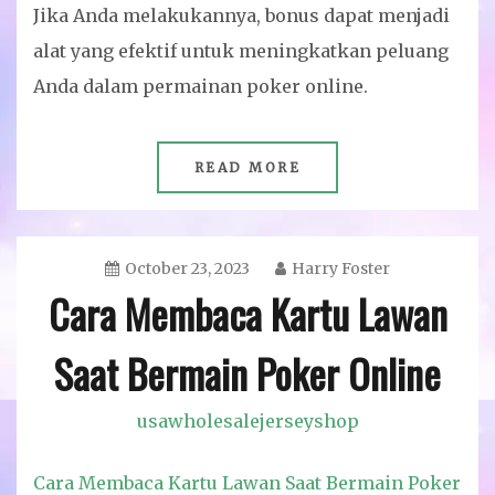
Jika Anda melakukannya, bonus dapat menjadi
alat yang efektif untuk meningkatkan peluang
Anda dalam permainan poker online.
READ MORE
October 23, 2023
Harry Foster
Cara Membaca Kartu Lawan
Saat Bermain Poker Online
usawholesalejerseyshop
Cara Membaca Kartu Lawan Saat Bermain Poker