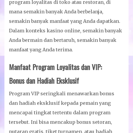
program loyalitas di toko atau restoran, di
mana semakin banyak Anda berbelanja,
semakin banyak manfaat yang Anda dapatkan.
Dalam konteks kasino online, semakin banyak
Anda bermain dan bertaruh, semakin banyak
manfaat yang Anda terima.
Manfaat Program Loyalitas dan VIP:
Bonus dan Hadiah Eksklusif
Program VIP seringkali menawarkan bonus
dan hadiah eksklusif kepada pemain yang
mencapai tingkat tertentu dalam program
tersebut. Ini bisa mencakup bonus setoran,
putaran gratis, tiket turnamen, atau hadiah