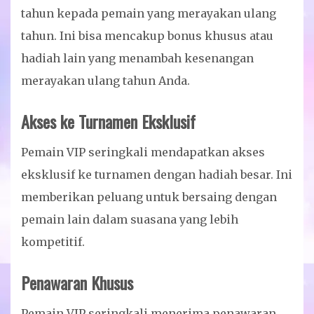
tahun kepada pemain yang merayakan ulang
tahun. Ini bisa mencakup bonus khusus atau
hadiah lain yang menambah kesenangan
merayakan ulang tahun Anda.
Akses ke Turnamen Eksklusif
Pemain VIP seringkali mendapatkan akses
eksklusif ke turnamen dengan hadiah besar. Ini
memberikan peluang untuk bersaing dengan
pemain lain dalam suasana yang lebih
kompetitif.
Penawaran Khusus
Pemain VIP seringkali menerima penawaran