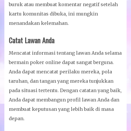
buruk atau membuat komentar negatif setelah
kartu komunitas dibuka, ini mungkin
menandakan kelemahan.
Catat Lawan Anda
Mencatat informasi tentang lawan Anda selama
bermain poker online dapat sangat berguna.
Anda dapat mencatat perilaku mereka, pola
taruhan, dan tangan yang mereka tunjukkan
pada situasi tertentu. Dengan catatan yang baik,
Anda dapat membangun profil lawan Anda dan
membuat keputusan yang lebih baik di masa
depan.