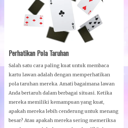
Perhatikan Pola Taruhan
Salah satu cara paling kuat untuk membaca
kartu lawan adalah dengan memperhatikan
pola taruhan mereka. Amati bagaimana lawan
Anda bertaruh dalam berbagai situasi. Ketika
mereka memiliki kemampuan yang kuat,
apakah mereka lebih cenderung untuk menang
besar? Atau apakah mereka sering memeriksa