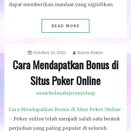
dapat memberikan manfaat yang signifikan.
READ MORE
October 23, 2023
Harry Foster
Cara Mendapatkan Bonus di
Situs Poker Online
usawholesalejerseyshop
Cara Mendapatkan Bonus di Situs Poker Online
– Poker online telah menjadi salah satu bentuk
perjudian yang paling populer di seluruh