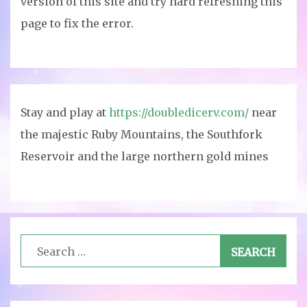
version of this site and try hard refreshing this
page to fix the error.
Stay and play at
https://doubledicerv.com/
near
the majestic Ruby Mountains, the Southfork
Reservoir and the large northern gold mines
Search
for: