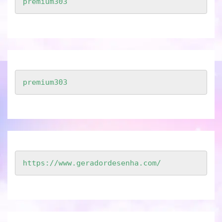
premium303
premium303
https://www.geradordesenha.com/