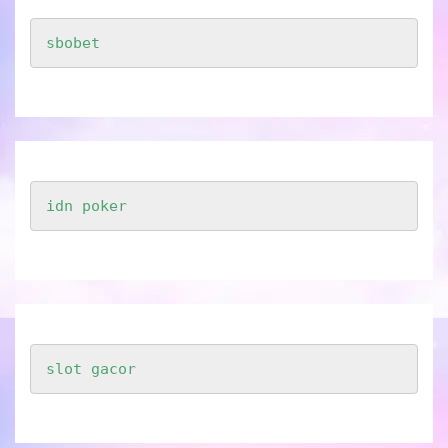
sbobet
idn poker
slot gacor