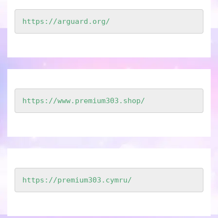
https://arguard.org/
https://www.premium303.shop/
https://premium303.cymru/