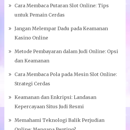
Cara Membaca Putaran Slot Online: Tips
untuk Pemain Cerdas
Jangan Melempar Dadu pada Keamanan
Kasino Online
Metode Pembayaran dalam Judi Online: Opsi
dan Keamanan
Cara Membaca Pola pada Mesin Slot Online:
Strategi Cerdas
Keamanan dan Enkripsi: Landasan
Kepercayaan Situs Judi Resmi
Memahami Teknologi Balik Perjudian
Online: Mengapa Penting?