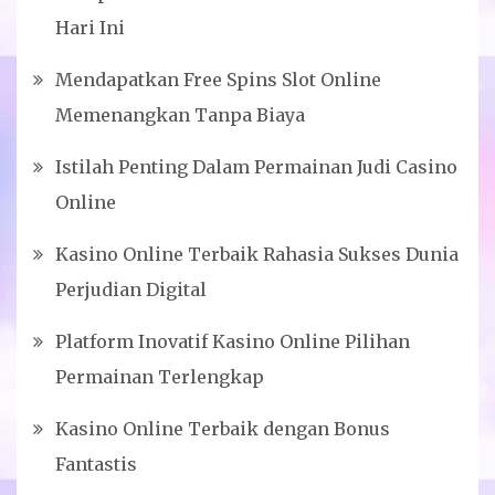
Hari Ini
Mendapatkan Free Spins Slot Online
Memenangkan Tanpa Biaya
Istilah Penting Dalam Permainan Judi Casino
Online
Kasino Online Terbaik Rahasia Sukses Dunia
Perjudian Digital
Platform Inovatif Kasino Online Pilihan
Permainan Terlengkap
Kasino Online Terbaik dengan Bonus
Fantastis